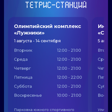
ТЕТРИС-СТАНЦИЙ
Олимпийский комплекс
Инно
«Лужники»
«Ско
1 августа - 14 сентября
5 авгу
Вторник
12:00 - 21:00
Вторн
Среда
12:00 - 21:00
Среда
Четверг
12:00 - 21:00
Четве
Пятница
12:00 - 22:00
Пятни
Суббота
12:00 - 21:00
Суббо
Воскресенье
10:00 - 21:00
Воскр
Парковка южного спортивного
Улица Н