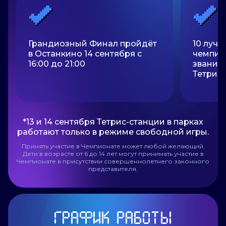
Грандиозный Финал пройдёт
10 лучш
в Останкино 14 сентября с
чемпион
16:00 до 21:00
звание
Тетрис
*13 и 14 сентября Тетрис-станции в парках
работают только в режиме свободной игры.
Принять участие в Чемпионате может любой желающий.
Дети в возрасте от 6 до 14 лет могут принимать участие в
Чемпионате в присутствии совершеннолетнего законного
представителя.
ГРАФИК РАБОТЫ