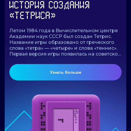
ИСТОРИЯ СОЗДАНИЯ
«ТЕТРИСА»
Летом 1984 года в Вычислительном центре
Академии наук СССР был создан Тетрис.
Название игры образовано от греческого
слова «тетра» — «четыре» и слова «теннис».
Первая версия игры появилась на советском
компьютере «Электроника-60». Тетрис
быстро распространился среди
сотрудников вычислительных центров и
Узнать больше
лабораторий. Программисты с энтузиазмом
дорабатывали игру и оптимизировали её
под доступные машины. Совсем скоро в
Тетрис играли по всей Москве, а затем и
России — от НИИ до вузов. Эта простая, но
захватывающая головоломка моментально
завоевала умы и стала настоящим
культурным феноменом. А в 1986 году
«Тетрис» начал своё шествие по миру.
Сегодня Тетрис — это не просто игра, а